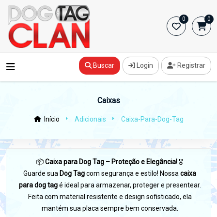
0
0
Buscar
Login
Registrar
Caixas
Início
Adicionais
Caixa-Para-Dog-Tag
📦
Caixa para Dog Tag – Proteção e Elegância!
🎖️
Guarde sua
Dog Tag
com segurança e estilo! Nossa
caixa
para dog tag
é ideal para armazenar, proteger e presentear.
Feita com material resistente e design sofisticado, ela
mantém sua placa sempre bem conservada.