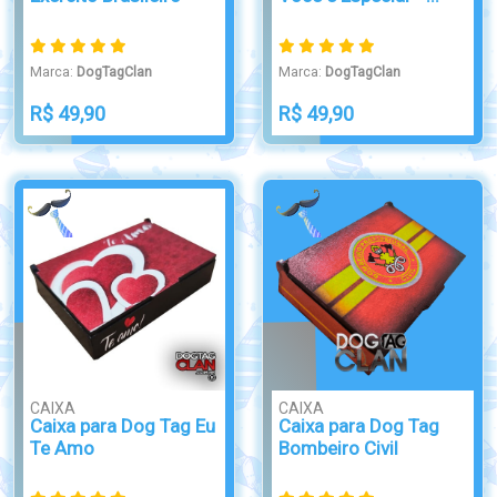
Marca:
DogTagClan
Marca:
DogTagClan
R$ 49,90
R$ 49,90
CAIXA
CAIXA
Caixa para Dog Tag Eu
Caixa para Dog Tag
Te Amo
Bombeiro Civil