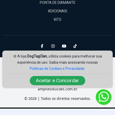
PONTA DE DIAMANTE
ADICIONAIS
KITS
🍪 A loja
DogTagClan
, utiliza cookies para melhorar sua
experiência de uso. Saiba mais acessando nossas
Políticas de Cookies e Privacidade.
Aceitar e Concordar
Amplie Soluções
Desenvolvido por
ampliesolucoes.com.br
© 2026 | Todos os direitos reservados.
A gravação das Dog Tags levam em média de 3 à 4 dias úteis após a