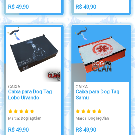
R$ 49,90
R$ 49,90
CAIXA
CAIXA
Caixa para Dog Tag
Caixa para Dog Tag
Lobo Uivando
Samu
Marca:
DogTagClan
Marca:
DogTagClan
R$ 49,90
R$ 49,90