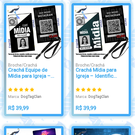
Broche/Crachá
Broche/Crachá
Crachá Equipe de
Crachá Mídia para
Mídia para Igreja –...
Igreja – Identific...
Marca:
DogTagClan
Marca:
DogTagClan
R$ 39,99
R$ 39,99