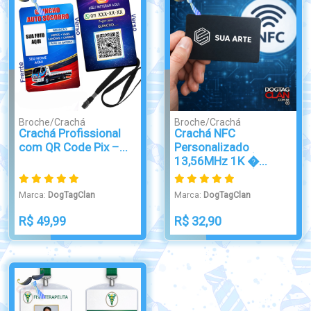
Broche/Crachá
Broche/Crachá
Crachá Profissional
Crachá NFC
com QR Code Pix –...
Personalizado
13,56MHz 1K �...
Marca:
DogTagClan
Marca:
DogTagClan
R$ 49,99
R$ 32,90