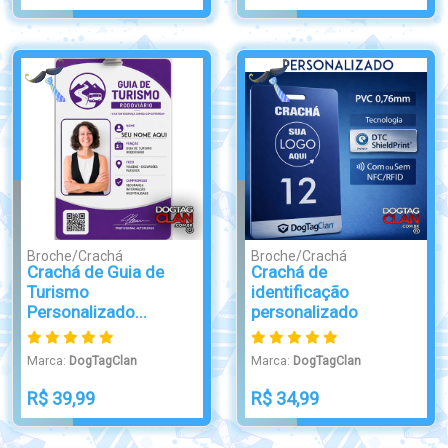
Broche/Crachá
Broche/Crachá
Crachá de Guia de
Crachá de
Turismo
identificação
Personalizado...
personalizado
Marca:
DogTagClan
Marca:
DogTagClan
R$ 39,99
R$ 34,99