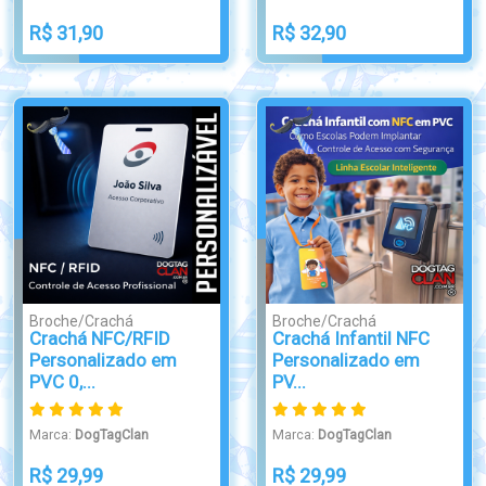
R$ 31,90
R$ 32,90
Broche/Crachá
Broche/Crachá
Crachá NFC/RFID
Crachá Infantil NFC
Personalizado em
Personalizado em
PVC 0,...
PV...
Marca:
DogTagClan
Marca:
DogTagClan
R$ 29,99
R$ 29,99