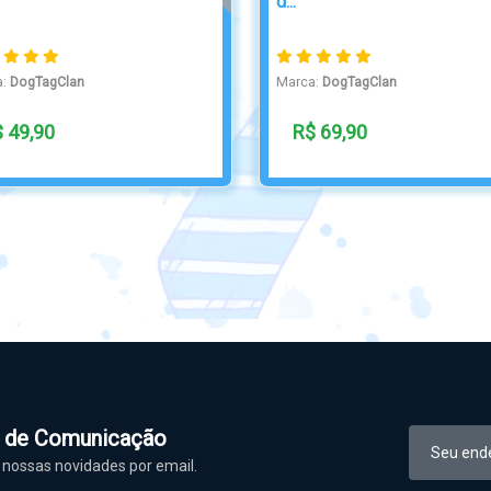
Wolf
a:
DogTagClan
Marca:
DogTagClan
 39,00
R$ 49,90
l de Comunicação
nossas novidades por email.