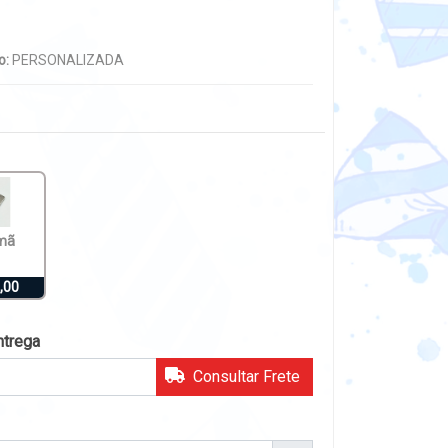
o:
PERSONALIZADA
mã
,00
ntrega
Consultar Frete