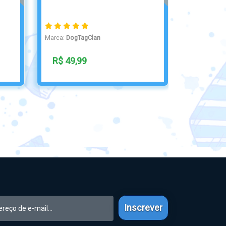
Bombei...
Marca:
DogTagClan
R$ 55,00
Inscrever