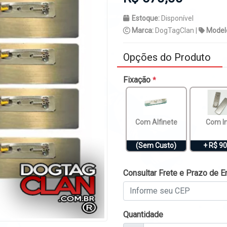
Estoque:
Disponível
Marca:
DogTagClan |
Model
Opções do Produto
Fixação
*
Com Alfinete
Com I
(Sem Custo)
+ R$ 90
Consultar Frete e Prazo de E
Quantidade