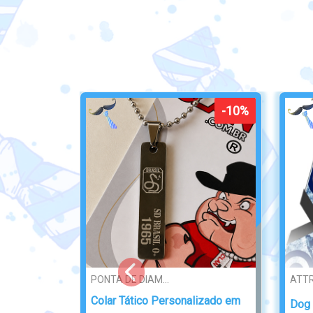
Broche/Crachá
PIN 
Crachá Broche Inox
Pin 