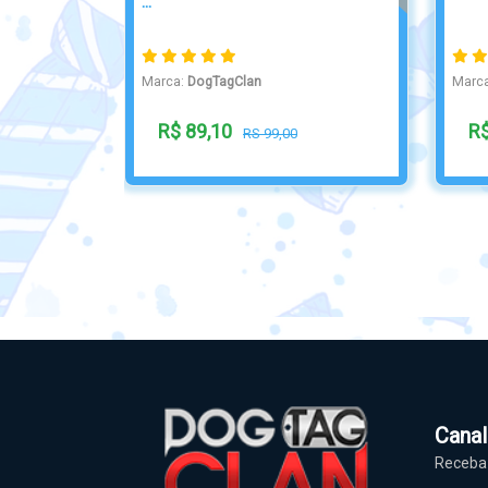
Personalizado
Marca:
DogTagClan
Marc
R$ 55,00
R$
Cana
Receba 