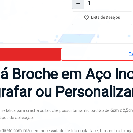
Lista de Desejos
Es
á Broche em Aço Ino
grafar ou Personaliza
 metálica para crachá ou broche possui tamanho padrão de
6cm x 2,5c
tipos de aplicação.
 direto com ímã
, sem necessidade de fita dupla face, tornando a fixaçã