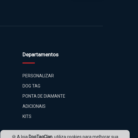
Departamentos
PERSONALIZAR
DOG TAG
PONTA DE DIAMANTE
ADICIONAIS
KITS
🍪 A loja
DogTagClan
, utiliza cookies para melhorar sua