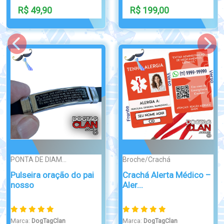
R$ 253,00
R$ 310,00
CLASSIC
CORRENTE
Dog Tag Lisa Sem
Corrente bolinha de
Gravação em ...
ferro doura...
Marca:
DogTagClan
Marca:
DogTagClan