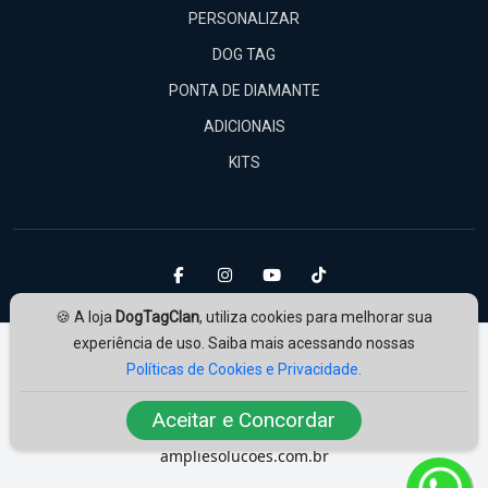
PERSONALIZAR
DOG TAG
PONTA DE DIAMANTE
ADICIONAIS
KITS
🍪 A loja
DogTagClan
, utiliza cookies para melhorar sua
experiência de uso. Saiba mais acessando nossas
Políticas de Cookies e Privacidade.
Aceitar e Concordar
Amplie Soluções
Desenvolvido por
ampliesolucoes.com.br