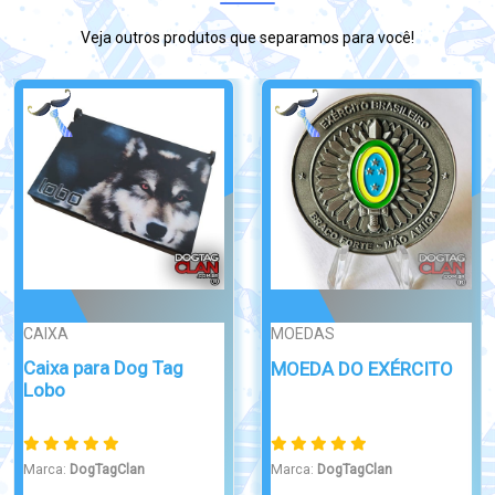
Veja outros produtos que separamos para você!
MOEDAS
MOEDAS
Moeda militar Ex
Moeda militar
Combatente da FEB
Paraquedista For�...
Marca:
DogTagClan
Marca:
DogTagClan