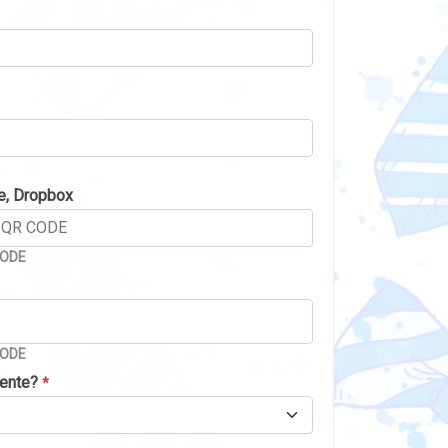
e, Dropbox
CODE
CODE
mente?
*