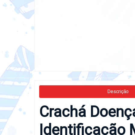
Descrição
Crachá Doenç
Identificação