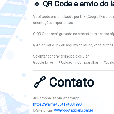
🔹 QR Code e envio do 
Você pode enviar o laudo por link (Google Drive o
orientações importantes.
O QR Code será gravado no crachá para acesso rápi
🔒 Ao enviar o link ou arquivo do laudo, você auto
Se optar por enviar link pelo celular:
Google Drive → + Upload → Compartilhar → “Qualqu
🔗
Contato
📲 Personalize via WhatsApp:
https://wa.me/554174001990
🌐 Site oficial:
www.dogtagclan.com.br