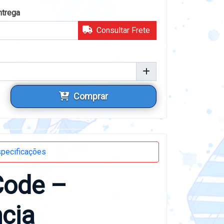
ntrega
Consultar Frete
Comprar
pecificações
Code –
ncia