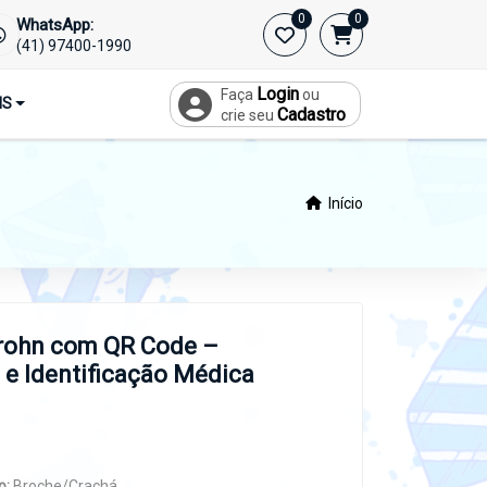
0
0
WhatsApp:
(41) 97400-1990
Login
Faça
ou
IS
Cadastro
crie seu
Início
rohn com QR Code –
 e Identificação Médica
o:
Broche/Crachá