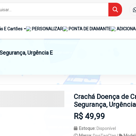
s E Cartões
PERSONALIZAR
PONTA DE DIAMANTE
ADICIONA
egurança, Urgência E
Crachá Doença de C
Segurança, Urgência
R$ 49,99
Estoque:
Disponível
Marca:
DogTagClan |
Model