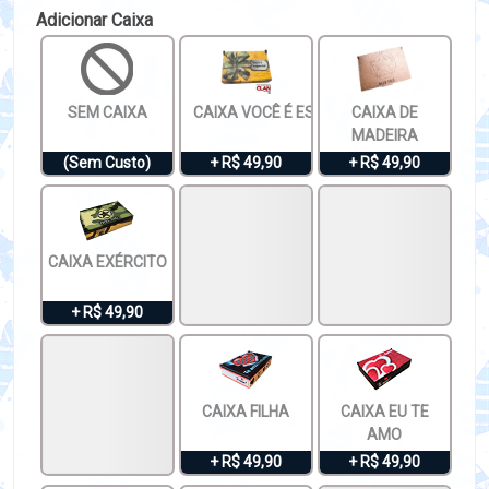
Adicionar Caixa
SEM CAIXA
CAIXA VOCÊ É ESPECIAL
CAIXA DE
MADEIRA
(Sem Custo)
+ R$ 49,90
+ R$ 49,90
CAIXA EXÉRCITO
+ R$ 49,90
CAIXA FILHA
CAIXA EU TE
AMO
+ R$ 49,90
+ R$ 49,90