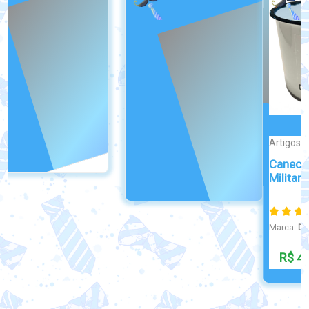
Artigos Milit...
ATTRACTIVE
Caneca Tática de Ferro
Dog Tag Pit Bull
Militar...
Marca:
DogTagClan
Marca:
DogTagClan
R$ 49,00
R$ 49,90