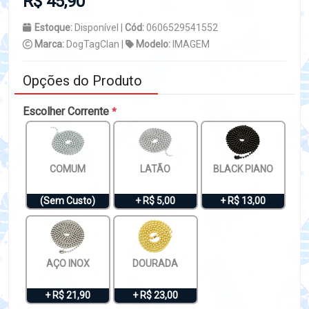
R$ 45,90
Estoque:
Disponível |
Cód:
0606529541552
Marca:
DogTagClan |
Modelo:
IMAGEM
Opções do Produto
Escolher Corrente
*
COMUM
LATÃO
BLACK PIANO
(Sem Custo)
+ R$ 5,00
+ R$ 13,00
AÇO INOX
DOURADA
+ R$ 21,90
+ R$ 23,00