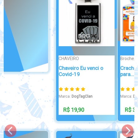
Broche/Crachá
Crachá de Identificação
para...
Marca:
DogTagClan
R$ 39,99