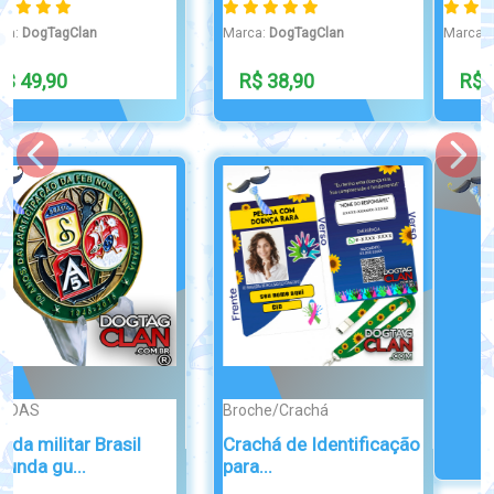
Marca:
DogTagClan
Marca:
DogTagClan
R$ 89,90
R$ 39,90
Broche/Crachá
Cordão TDAH e TOD
com Trava de...