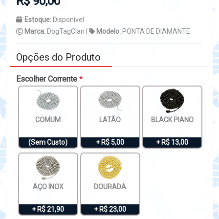
R$ 90,00
Estoque:
Disponível
Marca:
DogTagClan |
Modelo:
PONTA DE DIAMANTE
Opções do Produto
Escolher Corrente
*
COMUM
LATÃO
BLACK PIANO
(Sem Custo)
+ R$ 5,00
+ R$ 13,00
AÇO INOX
DOURADA
+ R$ 21,90
+ R$ 23,00