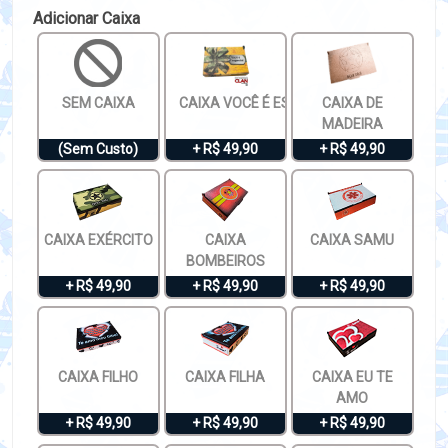
Adicionar Caixa
SEM CAIXA
CAIXA VOCÊ É ESPECIAL
CAIXA DE
MADEIRA
(Sem Custo)
+ R$ 49,90
+ R$ 49,90
CAIXA EXÉRCITO
CAIXA
CAIXA SAMU
BOMBEIROS
+ R$ 49,90
+ R$ 49,90
+ R$ 49,90
CAIXA FILHO
CAIXA FILHA
CAIXA EU TE
AMO
+ R$ 49,90
+ R$ 49,90
+ R$ 49,90