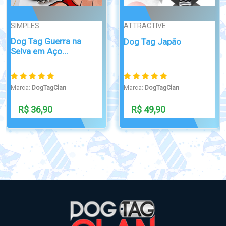
DOMINÓ
PIN / BROCHE
Dominó Personalizado
Pin Broche Lapela Brasil
Bombeiro
e Estados
Marca:
DogTagClan
Marca:
DogTagClan
R$ 165,00
R$ 35,00