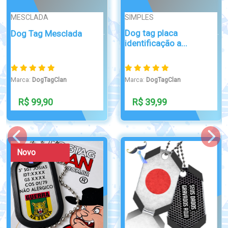
Broche/Crachá
MOEDAS
Boton Broche
Moeda militar da
Enfermagem Aço Inox
intendencia
Marca:
DogTagClan
Marca:
DogTagClan
R$ 49,00
R$ 299,00