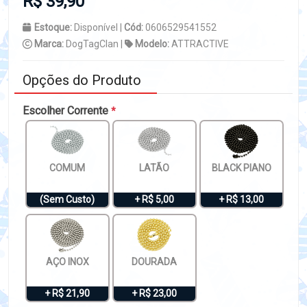
R$ 39,90
Estoque:
Disponível |
Cód:
0606529541552
Marca:
DogTagClan |
Modelo:
ATTRACTIVE
Opções do Produto
Escolher Corrente
*
COMUM
LATÃO
BLACK PIANO
(Sem Custo)
+ R$ 5,00
+ R$ 13,00
AÇO INOX
DOURADA
+ R$ 21,90
+ R$ 23,00