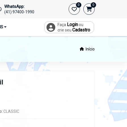
0
0
WhatsApp:
(41) 97400-1990
Login
Faça
ou
IS
Cadastro
crie seu
Início
il
o:
CLASSIC