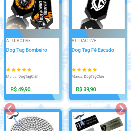
Broche/Crachá
ATTRACTIVE
Crachá de Identificação
Dog Tag Cruz
para...
Marca:
DogTagClan
Marca:
DogTagClan
R$ 39,99
R$ 49,90