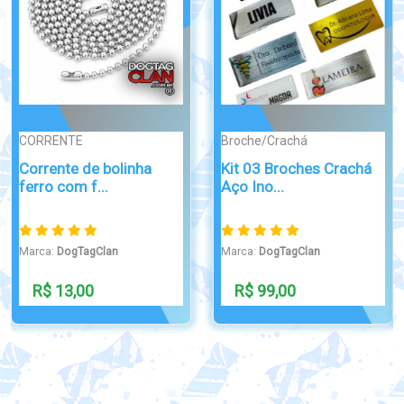
Broche/Crachá
Broche/Crachá
Cartão PVC
Cartão de Membro em
Personalizado para ...
PVC Person...
Marca:
DogTagClan
Marca:
DogTagClan
R$ 32,90
R$ 29,99