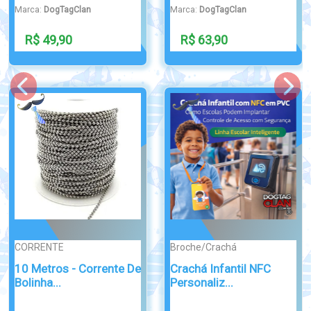
Marca:
DogTagClan
Marca:
DogTagClan
R$ 49,90
R$ 32,90
CLASSIC
PONTA DE DIAM...
Dog Tag redonda inox
PULSEIRA DE
316
IDENTIFICAÇÃO ALE...