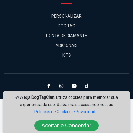
PERSONALIZAR
DOG TAG
PONTA DE DIAMANTE
ADICIONAIS
KITS
🍪 A loja
DogTagClan
, utiliza cookies para melhorar sua
experiência de uso. Saiba mais acessando nossas
Políticas de Cookies e Privacidade.
Aceitar e Concordar
Amplie Soluções
Desenvolvido por