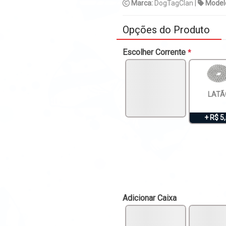
Marca:
DogTagClan |
Model
Opções do Produto
Escolher Corrente
*
LATÃ
+ R$ 5
Adicionar Caixa