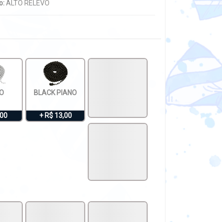
o:
ALTO RELEVO
O
BLACK PIANO
,00
+ R$ 13,00