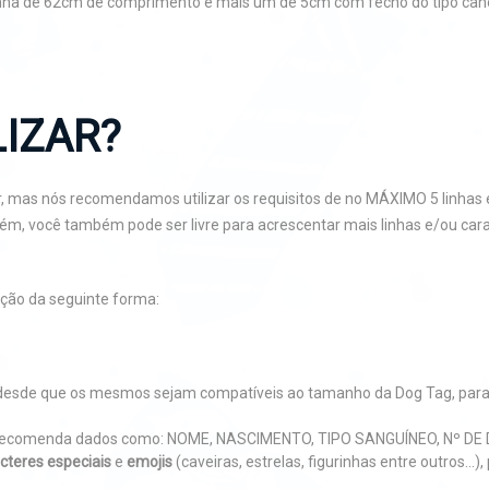
inha de 62cm de comprimento e mais um de 5cm com fecho do tipo canoa
IZAR?
, mas nós recomendamos utilizar os requisitos de no MÁXIMO 5 linhas e
orém, você também pode ser livre para acrescentar mais linhas e/ou c
ção da seguinte forma:
r, desde que os mesmos sejam compatíveis ao tamanho da Dog Tag, par
an recomenda dados como: NOME, NASCIMENTO, TIPO SANGUÍNEO, Nº D
cteres especiais
e
emojis
(caveiras, estrelas, figurinhas entre outros..