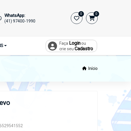
0
0
WhatsApp:
(41) 97400-1990
Login
Faça
ou
IS
Cadastro
crie seu
Início
levo
6529541552