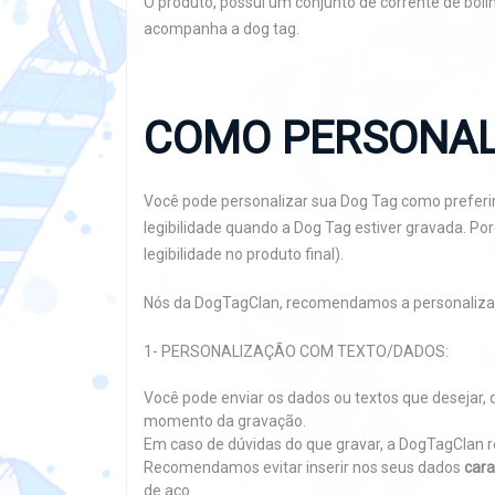
O produto, possui um conjunto de corrente de bol
acompanha a dog tag.
COMO PERSONAL
Você pode personalizar sua Dog Tag como preferir
legibilidade quando a Dog Tag estiver gravada. P
legibilidade no produto final).
Nós da DogTagClan, recomendamos a personaliza
1- PERSONALIZAÇÃO COM TEXTO/DADOS:
Você pode enviar os dados ou textos que deseja
momento da gravação.
Em caso de dúvidas do que gravar, a DogTagCl
Recomendamos evitar inserir nos seus dados
cara
de aço.