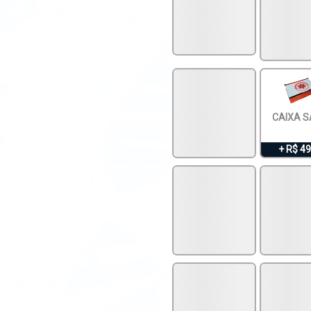
CAIXA 
+ R$ 49