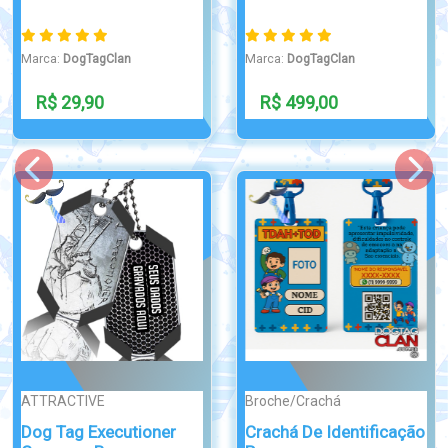
Marca:
DogTagClan
Marca:
DogTagClan
R$ 290,00
R$ 99,90
ALTO RELEVO
PONTA DE DIAM...
Dog tag paraquedista
Dog Tag em Alto Relevo