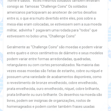
nome e dados. estes mesmos soldados também levavam
consigo as famosas “Challenge Coins” Os soldados
americanos participavam ao anoitecer de certos desafios
entre si, o que era muito divertido entre eles, pois sobre a
mesa elas eram colocadas, se estivessem sem a sua moeda
militar, adivinha ? pagavam uma rodada para ''todos'' que
estivessem no bolso uma, “Challenge Coins”
Geralmente as “Challenge Coins” são moedas e podem váriar
entre quatro e cinco centímetros de diâmetro e seus modelos
podem variar entre formas arredondadas, quadradas,
retangulares ou com cortes personalizados. Na maioria das
vezes essas moedas são feitas de estanho, cobre ou níquel e
possuem uma variedade de acabamentos disponíveis, como
o revestimento de bronze envelhecido, cobre envelhecido,
prata envelhecida, ouro envelhecido, níquel, cobre brilhante,
prata brilhante ou ouro brilhante. Os desenhos na moeda são
livres, podem ser insígnias de organizações, rostos de
homenageados e podem conter também frases usadas