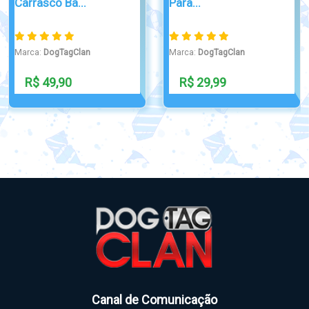
retangular...
Marca:
DogTagClan
Marca:
DogTagClan
R$ 89,99
R$ 125,00
Canal de Comunicação