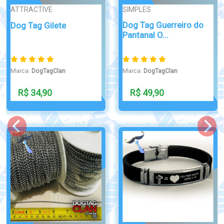
SIMPLES
PONT
Dog Tag Técnico em
Pul
Enfermagem
Silic
Marca:
DogTagClan
Marc
R$ 38,90
R